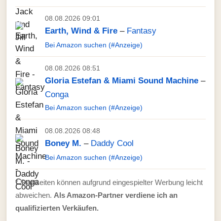
08.08.2026 09:01
Earth, Wind & Fire
–
Fantasy
Bei Amazon suchen (#Anzeige)
08.08.2026 08:51
Gloria Estefan & Miami Sound Machine
–
Conga
Bei Amazon suchen (#Anzeige)
08.08.2026 08:48
Boney M.
–
Daddy Cool
Bei Amazon suchen (#Anzeige)
* Startzeiten können aufgrund eingespielter Werbung leicht
abweichen.
Als Amazon-Partner verdiene ich an
qualifizierten Verkäufen.