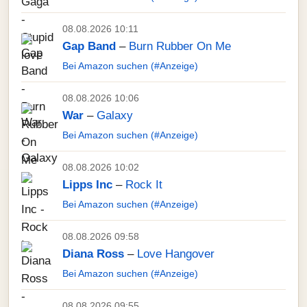
08.08.2026 10:11
Gap Band
–
Burn Rubber On Me
Bei Amazon suchen (#Anzeige)
08.08.2026 10:06
War
–
Galaxy
Bei Amazon suchen (#Anzeige)
08.08.2026 10:02
Lipps Inc
–
Rock It
Bei Amazon suchen (#Anzeige)
08.08.2026 09:58
Diana Ross
–
Love Hangover
Bei Amazon suchen (#Anzeige)
08.08.2026 09:55