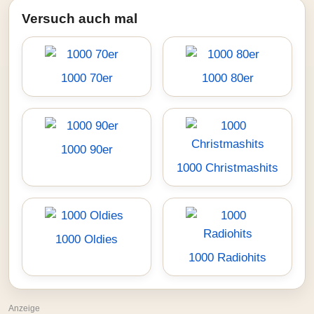
Versuch auch mal
1000 70er
1000 80er
1000 90er
1000 Christmashits
1000 Oldies
1000 Radiohits
Anzeige