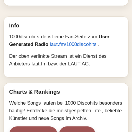
Info
1000discohits.de ist eine Fan-Seite zum
User
Generated Radio
laut.fm/1000discohits
.
Der oben verlinkte Stream ist ein Dienst des
Anbieters laut.fm bzw. der LAUT AG.
Charts & Rankings
Welche Songs laufen bei 1000 Discohits besonders
häufig? Entdecke die meistgespielten Titel, beliebte
Künstler und neue Songs im Archiv.