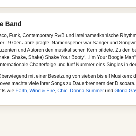
ne Band
sco, Funk, Contemporary R&B und lateinamerikanische Rhythm
 der 1970er‑Jahre prägte. Namensgeber war Sänger und Songwri
uzenten und Autoren den musikalischen Kern bildete. Zu den b
 „(Shake, Shake, Shake) Shake Your Booty“, „I’m Your Boogie Man
internationale Charterfolge und fünf Nummer‑eins‑Singles in de
berwiegend mit einer Besetzung von sieben bis elf Musikern; 
ooves machte viele ihrer Songs zu Dauerbrennern der Discoära.
cts wie
Earth, Wind & Fire
,
Chic
,
Donna Summer
und
Gloria Ga