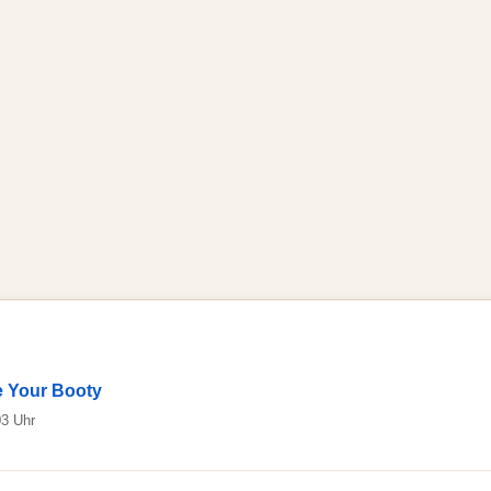
e Your Booty
03 Uhr