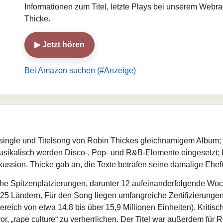
Informationen zum Titel, letzte Plays bei unserem Webr
Thicke.
▶ Jetzt hören
Bei Amazon suchen (#Anzeige)
dsingle und Titelsong von Robin Thickes gleichnamigem Album; b
. Musikalisch werden Disco-, Pop- und R&B-Elemente eingesetzt;
ssion. Thicke gab an, die Texte beträfen seine damalige Ehef
iche Spitzenplatzierungen, darunter 12 aufeinanderfolgende Wo
5 Ländern. Für den Song liegen umfangreiche Zertifizierungen
ich von etwa 14,8 bis über 15,9 Millionen Einheiten). Kritisc
vor, „rape culture“ zu verherrlichen. Der Titel war außerdem für