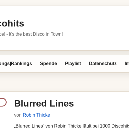
cohits
 - It's the best Disco in Town!
ongs|Rankings
Spende
Playlist
Datenschutz
I
Blurred Lines
von
Robin Thicke
„Blurred Lines“ von Robin Thicke läuft bei 1000 Discohits