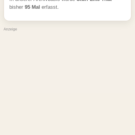
bisher
95 Mal
erfasst.
Anzeige