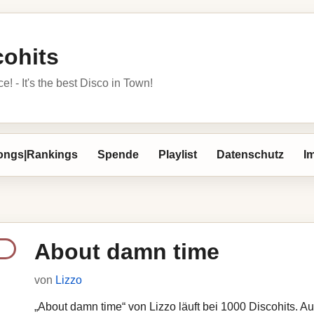
cohits
 - It's the best Disco in Town!
ongs|Rankings
Spende
Playlist
Datenschutz
I
About damn time
von
Lizzo
„About damn time“ von Lizzo läuft bei 1000 Discohits. Au