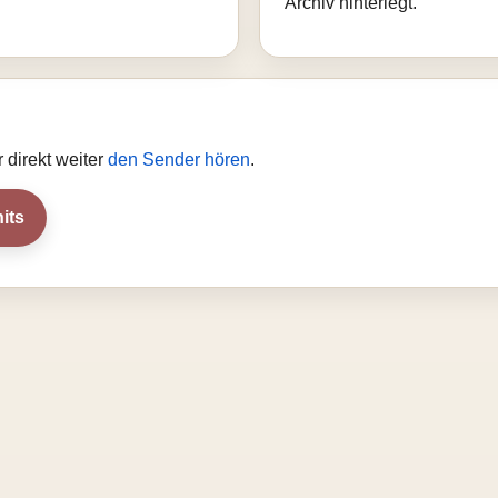
Archiv hinterlegt.
 direkt weiter
den Sender hören
.
its