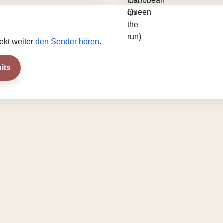
ekt weiter
den Sender hören
.
its